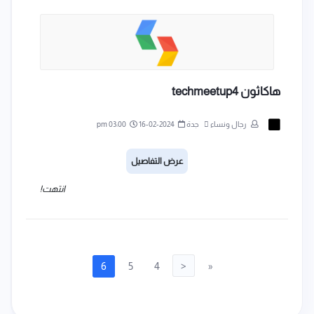
هاكاثون techmeetup4
رجال ونساء
جدة
2024-02-16
03:00 pm
عرض التفاصيل
انتهت!
6
5
4
<
«