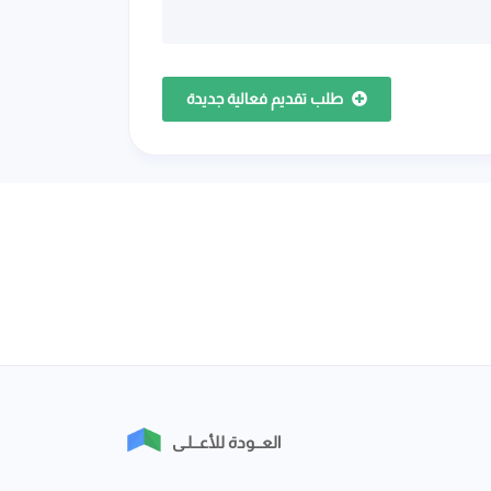
طلب تقديم فعالية جديدة
العــودة للأعــلـى