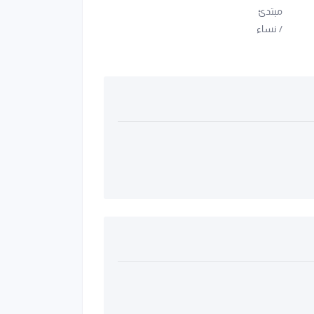
مبتدئ
/
نساء