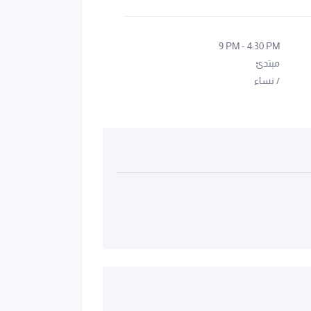
9 PM
-
4:30 PM
مبتدئ
/
نساء